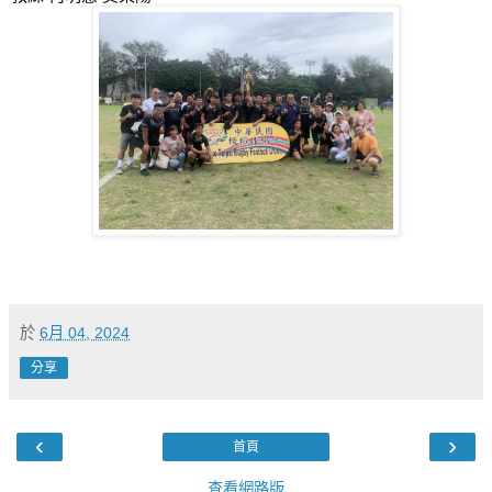
於
6月 04, 2024
分享
‹
›
首頁
查看網路版