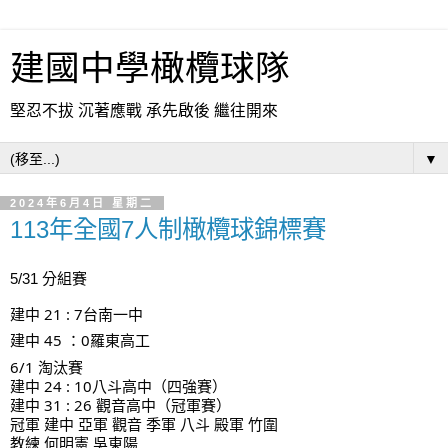
建國中學橄欖球隊
堅忍不拔 沉著應戰 承先啟後 繼往開來
▼
2024年6月4日 星期二
113年全國7人制橄欖球錦標賽
5/31 分組賽
建中 21 : 7台南一中
建中
45 ：0羅東高工
6/1 淘汰賽
建中 24 : 10八斗高中（四強賽）
建中 31 : 26 觀音高中（冠軍賽）
冠軍 建中 亞軍 觀音 季軍 八斗 殿軍 竹圍
教練 何明憲 吳東陽