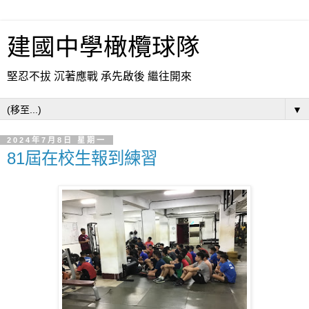
建國中學橄欖球隊
堅忍不拔 沉著應戰 承先啟後 繼往開來
▼
2024年7月8日 星期一
81屆在校生報到練習